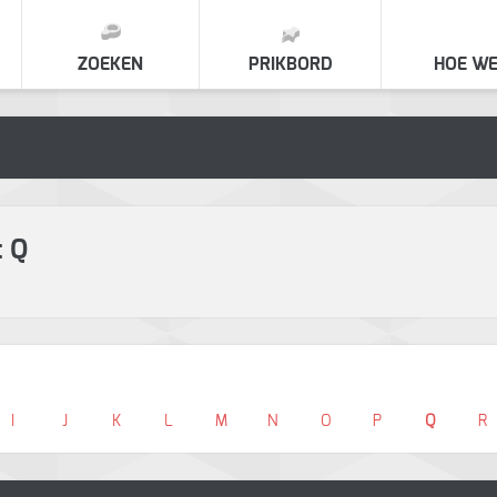
ZOEKEN
PRIKBORD
HOE WE
: Q
I
J
K
L
M
N
O
P
Q
R