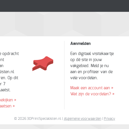
Aanmelden
je opdracht
Een digitaal visitekaartje
int
op dé site in jouw
an
vakgebied. Meld je nu
isten.nl
aan en profiteer van de
en. Op dit
vele voordelen.
r 7
Maak een account aan »
aatst.
Wat zijn de voordelen? »
bekijken »
laatsen »
© 2026 3DPrintSpecialisten.nl |
Algemene voorwaarden
|
Privacy