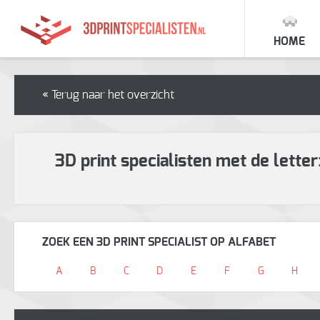
HOME
« Terug naar het overzicht
3D print specialisten met de letter
ZOEK EEN 3D PRINT SPECIALIST OP ALFABET
A
B
C
D
E
F
G
H