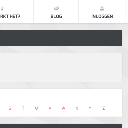
RKT HET?
BLOG
INLOGGEN
S
T
U
V
W
X
Y
Z