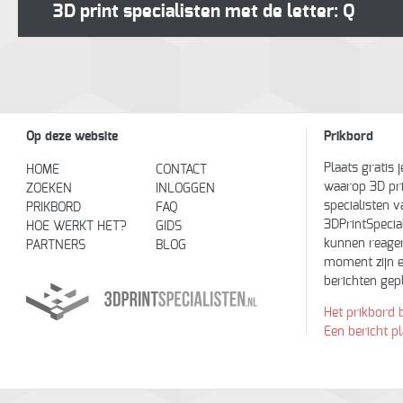
3D print specialisten met de letter: Q
Op deze website
Prikbord
Plaats gratis 
HOME
CONTACT
waarop 3D pr
ZOEKEN
INLOGGEN
specialisten v
PRIKBORD
FAQ
3DPrintSpecial
HOE WERKT HET?
GIDS
kunnen reager
PARTNERS
BLOG
moment zijn e
berichten gepl
Het prikbord 
Een bericht p