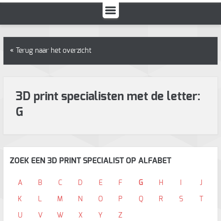
« Terug naar het overzicht
3D print specialisten met de letter:
G
ZOEK EEN 3D PRINT SPECIALIST OP ALFABET
A
B
C
D
E
F
G
H
I
J
K
L
M
N
O
P
Q
R
S
T
U
V
W
X
Y
Z