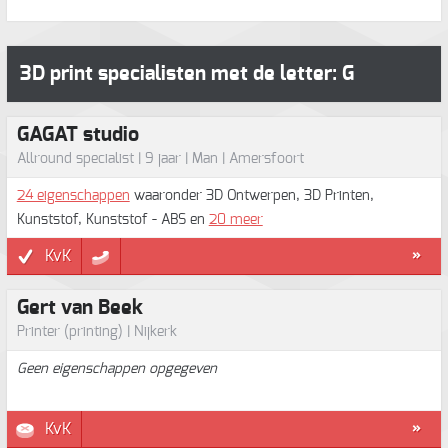
3D print specialisten met de letter: G
GAGAT studio
Allround specialist | 9 jaar | Man | Amersfoort
24 eigenschappen
waaronder 3D Ontwerpen, 3D Printen,
Kunststof, Kunststof - ABS en
20 meer
KvK
»
Gert van Beek
Printer (printing) | Nijkerk
Geen eigenschappen opgegeven
KvK
»