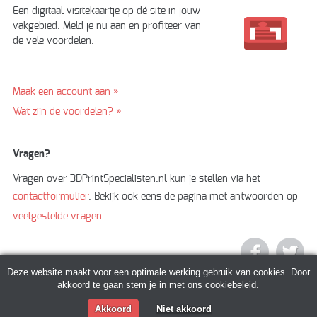
Een digitaal visitekaartje op dé site in jouw
vakgebied. Meld je nu aan en profiteer van
de vele voordelen.
Maak een account aan »
Wat zijn de voordelen? »
Vragen?
Vragen over 3DPrintSpecialisten.nl kun je stellen via het
contactformulier
. Bekijk ook eens de pagina met antwoorden op
veelgestelde vragen
.
Deze website maakt voor een optimale werking gebruik van cookies. Door
akkoord te gaan stem je in met ons
cookiebeleid
.
Akkoord
Niet akkoord
© 2026 3DPrintSpecialisten.nl |
Algemene voorwaarden
|
Privacy