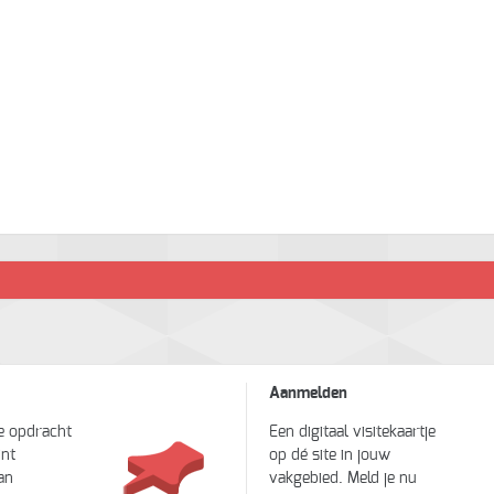
Aanmelden
je opdracht
Een digitaal visitekaartje
int
op dé site in jouw
an
vakgebied. Meld je nu