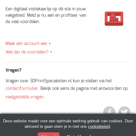
Een digitaal visitekaartje op dé site in jouw
vakgebied. Meld je nu aan en profiteer van
de vele voordelen.
Maak een account aan »
Wat zijn de voordelen? »
Vragen?
Vragen over 3DPrintSpecialisten.nl kun je stellen via het
contactformulier
. Bekijk ook eens de pagina met antwoorden op
veelgestelde vragen
.
Deze website maakt voor een optimale werking gebruik van cookies. Door
akkoord te gaan stem je in met ons
cookiebeleid
.