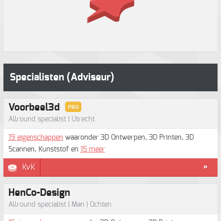
Specialisten (Adviseur)
Voorbeel3d
PRO
Allround specialist | Utrecht
19 eigenschappen
waaronder 3D Ontwerpen, 3D Printen, 3D
Scannen, Kunststof en
15 meer
KvK
»
HenCo-Design
Allround specialist | Man | Ochten