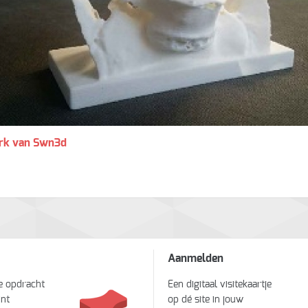
rk van Swn3d
Aanmelden
je opdracht
Een digitaal visitekaartje
int
op dé site in jouw